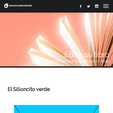
Edite su libro
CONSÚLTENOS AL (011)4331-4542
El Silloncito verde