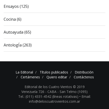
Ensayos (125)
Cocina (6)
Autoayuda (65)
AntologÍa (263)
La Editorial
Títulos publicados
Distribución
Certámenes
Quiero editar
Contáctenos
Editorial de los Cuatro Vientos © 2019
Venezuela 726 - CABA - San Telmo (1095)
Tel.: (011) 4331-4542 (líneas rotativas) •
Email:
info@deloscuatrovientos.com.ar