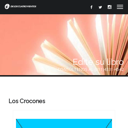
Edite su libro
CONSÚLTENOS AL (011)4331-4542
Los Crocones