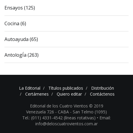
Ensayos (125)
Cocina (6)
Autoayuda (65)
AntologÍa (263)
La Editorial
Títulos publicados
Distribución
Certámenes
Quiero editar
Contáctenos
Editorial de los Cuatro Vientos © 2019
Venezuela 726 - CABA - San Telmo (1095)
Tel.: (011) 4331-4542 (líneas rotativas) •
Email:
info@deloscuatrovientos.com.ar