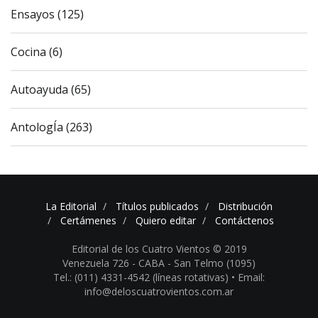
Ensayos (125)
Cocina (6)
Autoayuda (65)
AntologÍa (263)
La Editorial
Títulos publicados
Distribución
Certámenes
Quiero editar
Contáctenos
Editorial de los Cuatro Vientos © 2019
Venezuela 726 - CABA - San Telmo (1095)
Tel.: (011) 4331-4542 (líneas rotativas) •
Email:
info@deloscuatrovientos.com.ar