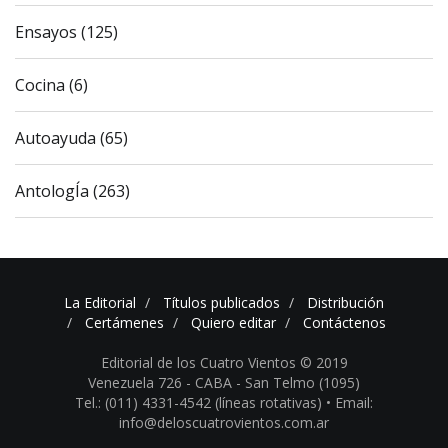
Ensayos (125)
Cocina (6)
Autoayuda (65)
AntologÍa (263)
La Editorial
Títulos publicados
Distribución
Certámenes
Quiero editar
Contáctenos
Editorial de los Cuatro Vientos © 2019
Venezuela 726 - CABA - San Telmo (1095)
Tel.: (011) 4331-4542 (líneas rotativas) •
Email:
info@deloscuatrovientos.com.ar