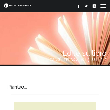
Edite su libro
CONSÚLTENOS AL (011)4331-4542
Piantao...