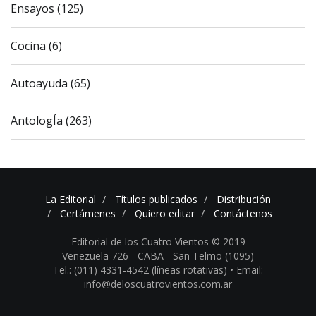
Ensayos (125)
Cocina (6)
Autoayuda (65)
AntologÍa (263)
La Editorial
Títulos publicados
Distribución
Certámenes
Quiero editar
Contáctenos
Editorial de los Cuatro Vientos © 2019
Venezuela 726 - CABA - San Telmo (1095)
Tel.: (011) 4331-4542 (líneas rotativas) •
Email:
info@deloscuatrovientos.com.ar