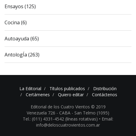
Ensayos (125)
Cocina (6)
Autoayuda (65)
AntologÍa (263)
La Editorial
Títulos publicados
Distribución
Certámenes
Quiero editar
Contáctenos
Editorial de los Cuatro Vientos © 2019
Venezuela 726 - CABA - San Telmo (1095)
Tel.: (011) 4331-4542 (líneas rotativas) •
Email:
info@deloscuatrovientos.com.ar