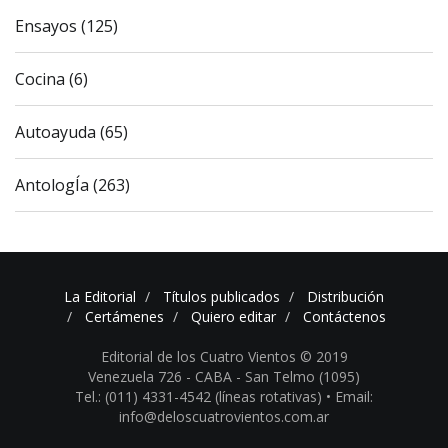
Ensayos (125)
Cocina (6)
Autoayuda (65)
AntologÍa (263)
La Editorial
Títulos publicados
Distribución
Certámenes
Quiero editar
Contáctenos
Editorial de los Cuatro Vientos © 2019
Venezuela 726 - CABA - San Telmo (1095)
Tel.: (011) 4331-4542 (líneas rotativas) •
Email:
info@deloscuatrovientos.com.ar