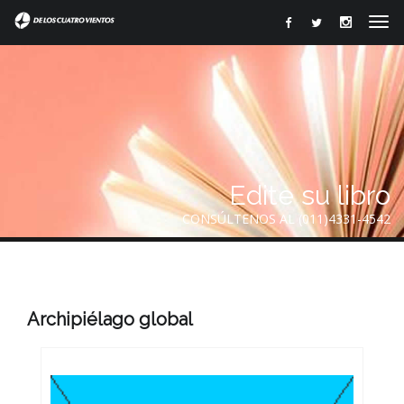
Edite su libro
CONSÚLTENOS AL (011)4331-4542
Archipiélago global