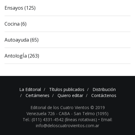
Ensayos (125)
Cocina (6)
Autoayuda (65)
AntologÍa (263)
La Editorial
Títulos publicados
Distribución
Certámenes
Quiero editar
Contáctenos
Editorial de los Cuatro Vientos © 2019
Venezuela 726 - CABA - San Telmo (1095)
Tel.: (011) 4331-4542 (líneas rotativas) •
Email:
info@deloscuatrovientos.com.ar