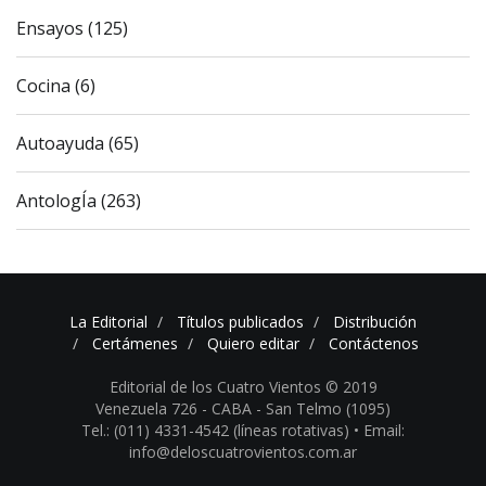
Ensayos (125)
Cocina (6)
Autoayuda (65)
AntologÍa (263)
La Editorial
Títulos publicados
Distribución
Certámenes
Quiero editar
Contáctenos
Editorial de los Cuatro Vientos © 2019
Venezuela 726 - CABA - San Telmo (1095)
Tel.: (011) 4331-4542 (líneas rotativas) •
Email:
info@deloscuatrovientos.com.ar