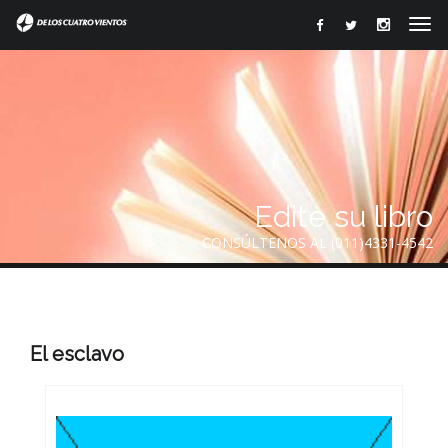
Edite su libro
CONSÚLTENOS AL (011)4331-4542
El esclavo