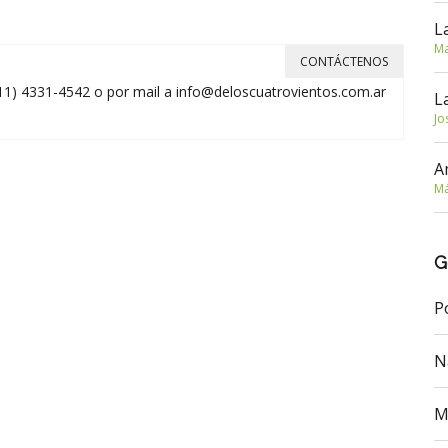
L
Ma
CONTÁCTENOS
11) 4331-4542 o por mail a
info@deloscuatrovientos.com.ar
L
Jo
A
Má
G
P
N
M