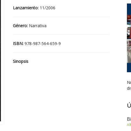
Lanzamiento:
11/2006
Género:
Narrativa
ISBN:
978-987-564-659-9
Sinopsis
Nu
di
Ú
B
Al