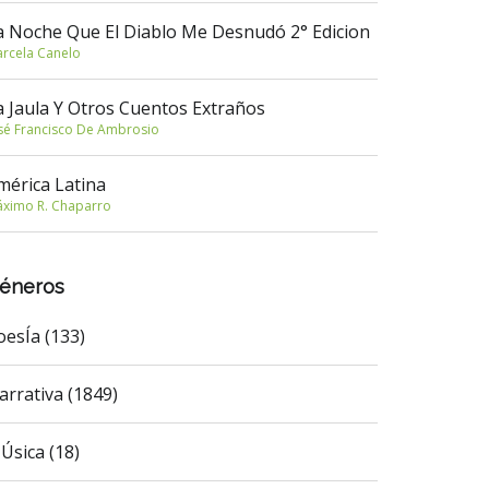
a Noche Que El Diablo Me Desnudó 2° Edicion
rcela Canelo
a Jaula Y Otros Cuentos Extraños
sé Francisco De Ambrosio
mérica Latina
ximo R. Chaparro
éneros
oesÍa (133)
arrativa (1849)
Úsica (18)