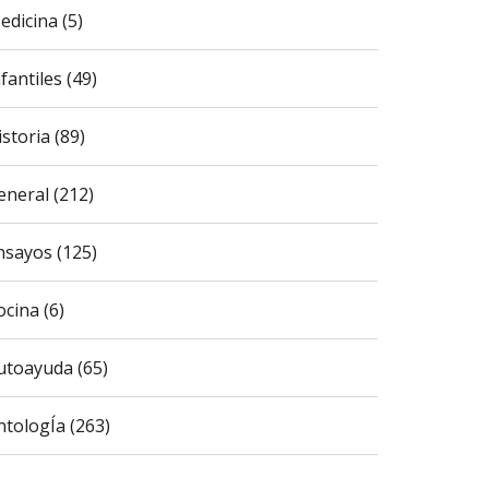
edicina (5)
fantiles (49)
istoria (89)
eneral (212)
nsayos (125)
ocina (6)
utoayuda (65)
ntologÍa (263)