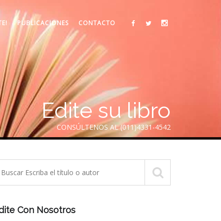
TE!
PUBLICACIONES
CONTACTO
Edite su libro
CONSÚLTENOS AL (011)4331-4542
dite Con Nosotros