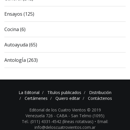
Ensayos (125)
Cocina (6)
Autoayuda (65)
AntologÍa (263)
La Editorial
Títulos publicados
Distribución
Certámenes
Quiero editar
Contáctenos
Editorial de los Cuatro Vientos © 2019
Venezuela 726 - CABA - San Telmo (1095)
Tel.: (011) 4331-4542 (líneas rotativas) •
Email:
info@deloscuatrovientos.com.ar