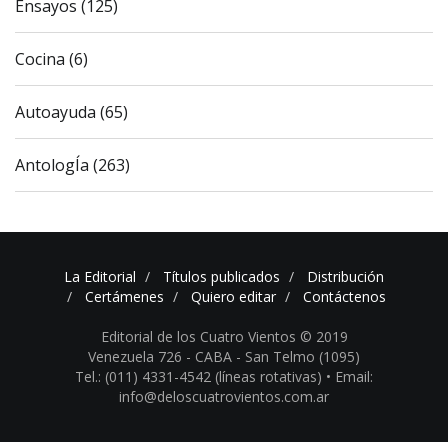
Ensayos (125)
Cocina (6)
Autoayuda (65)
AntologÍa (263)
La Editorial
Títulos publicados
Distribución
Certámenes
Quiero editar
Contáctenos
Editorial de los Cuatro Vientos © 2019
Venezuela 726 - CABA - San Telmo (1095)
Tel.: (011) 4331-4542 (líneas rotativas) •
Email:
info@deloscuatrovientos.com.ar