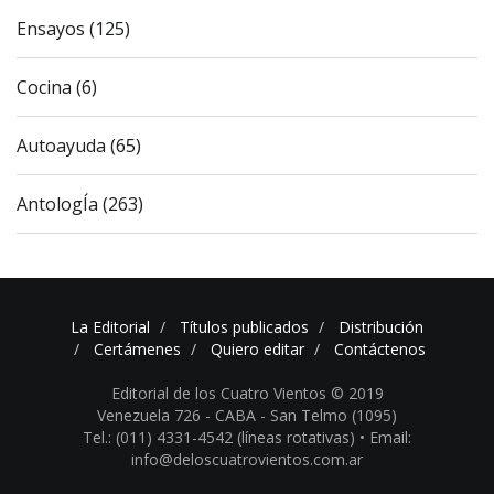
Ensayos (125)
Cocina (6)
Autoayuda (65)
AntologÍa (263)
La Editorial
Títulos publicados
Distribución
Certámenes
Quiero editar
Contáctenos
Editorial de los Cuatro Vientos © 2019
Venezuela 726 - CABA - San Telmo (1095)
Tel.: (011) 4331-4542 (líneas rotativas) •
Email:
info@deloscuatrovientos.com.ar