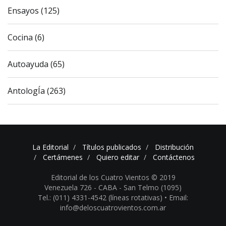
Ensayos (125)
Cocina (6)
Autoayuda (65)
AntologÍa (263)
La Editorial
Títulos publicados
Distribución
Certámenes
Quiero editar
Contáctenos
Editorial de los Cuatro Vientos © 2019
Venezuela 726 - CABA - San Telmo (1095)
Tel.: (011) 4331-4542 (líneas rotativas) •
Email:
info@deloscuatrovientos.com.ar