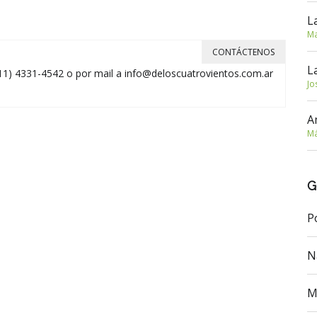
L
Ma
CONTÁCTENOS
L
11) 4331-4542 o por mail a
info@deloscuatrovientos.com.ar
Jo
A
Má
G
P
N
M