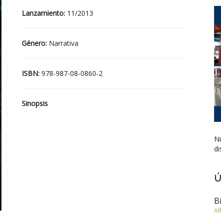
Lanzamiento:
11/2013
Género:
Narrativa
ISBN:
978-987-08-0860-2
Sinopsis
Nu
di
Ú
B
Al