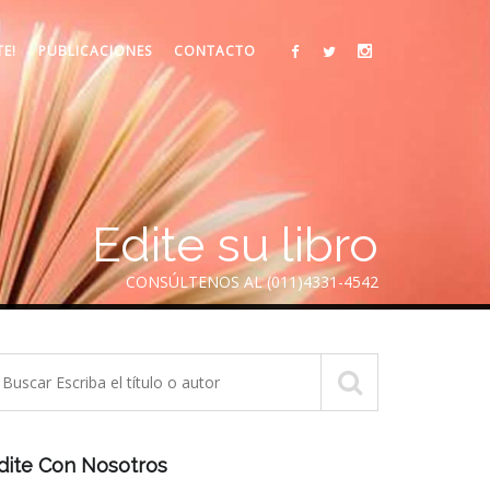
TE!
PUBLICACIONES
CONTACTO
Edite su libro
CONSÚLTENOS AL (011)4331-4542
dite Con Nosotros