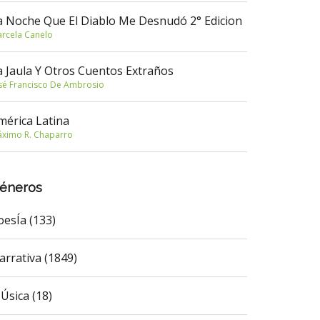
a Noche Que El Diablo Me Desnudó 2° Edicion
rcela Canelo
a Jaula Y Otros Cuentos Extraños
sé Francisco De Ambrosio
mérica Latina
ximo R. Chaparro
éneros
oesÍa (133)
arrativa (1849)
Úsica (18)