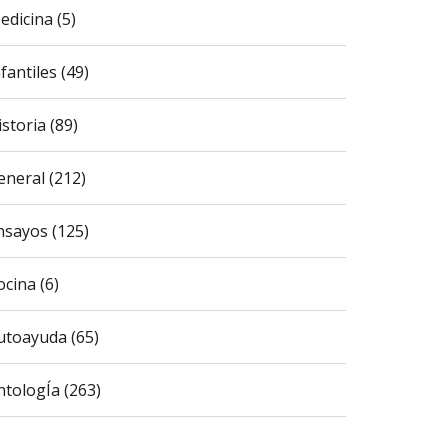
edicina (5)
fantiles (49)
istoria (89)
eneral (212)
nsayos (125)
ocina (6)
utoayuda (65)
ntologÍa (263)