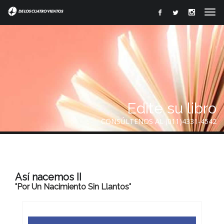
Edite su libro
CONSÚLTENOS AL (011)4331-4542
Así nacemos II
"Por Un Nacimiento Sin Llantos"