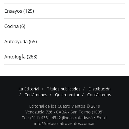
Ensayos (125)
Cocina (6)
Autoayuda (65)
AntologÍa (263)
La Editorial
Títulos publicados
Distribución
Certámenes
Quiero editar
Contáctenos
Editorial de los Cuatro Vientos © 2019
Venezuela 726 - CABA - San Telmo (1095)
Tel.: (011) 4331-4542 (líneas rotativas) •
Email:
info@deloscuatrovientos.com.ar