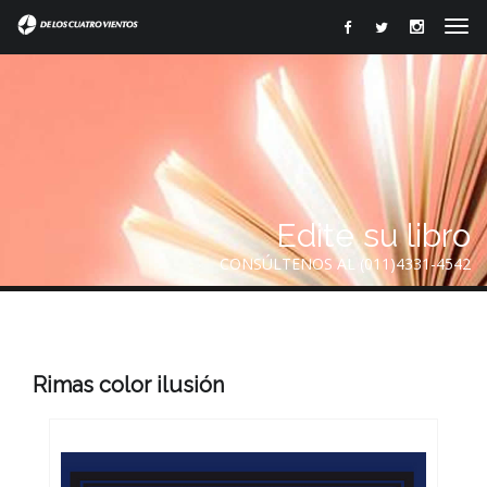
Edite su libro
CONSÚLTENOS AL (011)4331-4542
Rimas color ilusión