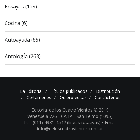
Ensayos (125)
Cocina (6)
Autoayuda (65)
AntologÍa (263)
La Editorial
Títulos publicados
Distribución
Certámenes
Quiero editar
Contáctenos
Editorial de los Cuatro Vientos © 2019
Venezuela 726 - CABA - San Telmo (1095)
Tel.: (011) 4331-4542 (líneas rotativas) •
Email:
info@deloscuatrovientos.com.ar