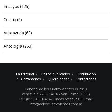
Ensayos (125)
Cocina (6)
Autoayuda (65)
AntologÍa (263)
La Editorial
Títulos publicados
Distribución
Certámenes
Quiero editar
Contáctenos
Editorial de los Cuatro Vientos © 2019
Venezuela 726 - CABA - San Telmo (1095)
Tel.: (011) 4331-4542 (líneas rotativas) •
Email:
info@deloscuatrovientos.com.ar