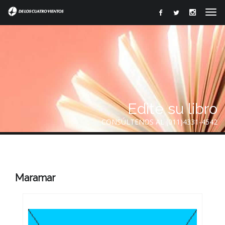
Edite su libro
CONSÚLTENOS AL (011)4331-4542
Maramar