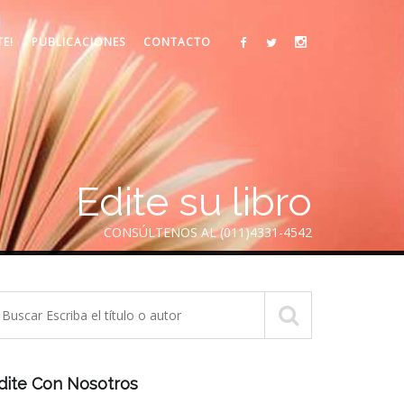
TE!
PUBLICACIONES
CONTACTO
Edite su libro
CONSÚLTENOS AL (011)4331-4542
dite Con Nosotros