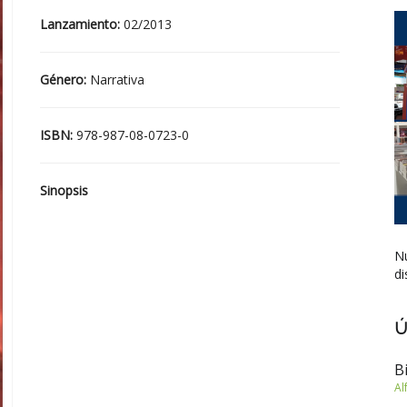
Lanzamiento:
02/2013
Género:
Narrativa
ISBN:
978-987-08-0723-0
Sinopsis
Nu
di
Ú
B
Al