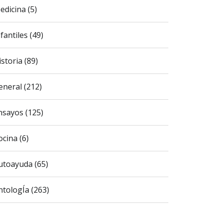
edicina (5)
fantiles (49)
istoria (89)
eneral (212)
nsayos (125)
ocina (6)
utoayuda (65)
ntologÍa (263)