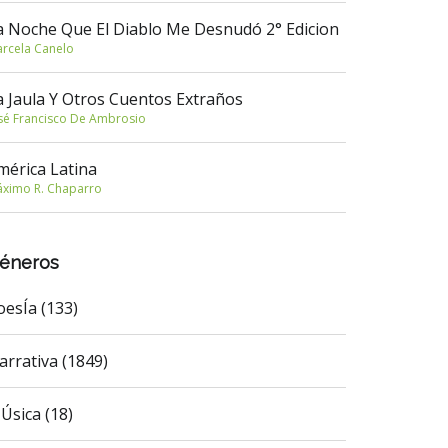
a Noche Que El Diablo Me Desnudó 2° Edicion
rcela Canelo
a Jaula Y Otros Cuentos Extraños
sé Francisco De Ambrosio
mérica Latina
ximo R. Chaparro
éneros
oesÍa (133)
arrativa (1849)
Úsica (18)