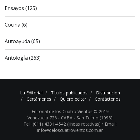
Ensayos (125)
Cocina (6)
Autoayuda (65)
AntologÍa (263)
La Editorial
Títulos publicados
Distribución
Certámenes
Quiero editar
Contáctenos
Editorial de los Cuatro Vientos © 2019
Venezuela 726 - CABA - San Telmo (1095)
Tel.: (011) 4331-4542 (líneas rotativas) •
Email:
info@deloscuatrovientos.com.ar