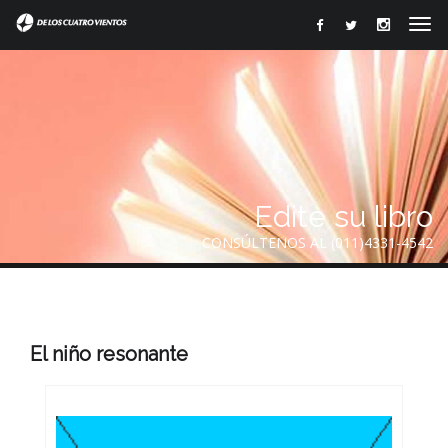
Edite su libro
CONSÚLTENOS AL (011)4331-4542
El niño resonante