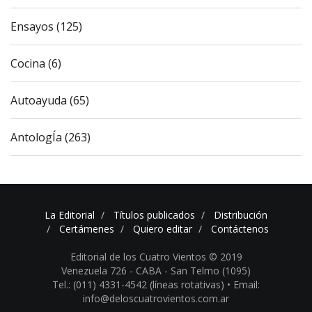
Ensayos (125)
Cocina (6)
Autoayuda (65)
AntologÍa (263)
La Editorial
Títulos publicados
Distribución
Certámenes
Quiero editar
Contáctenos
Editorial de los Cuatro Vientos © 2019
Venezuela 726 - CABA - San Telmo (1095)
Tel.: (011) 4331-4542 (líneas rotativas) •
Email:
info@deloscuatrovientos.com.ar