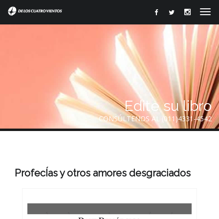
Edite su libro
CONSÚLTENOS AL (011)4331-4542
ProfecÍas y otros amores desgraciados