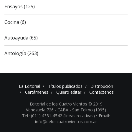
Ensayos (125)
Cocina (6)
Autoayuda (65)
AntologÍa (263)
La Editorial
Títulos publicados
Distribución
Certámenes
Quiero editar
Contáctenos
Editorial de los Cuatro Vientos © 2019
Venezuela 726 - CABA - San Telmo (1095)
Tel.: (011) 4331-4542 (líneas rotativas) •
Email:
info@deloscuatrovientos.com.ar