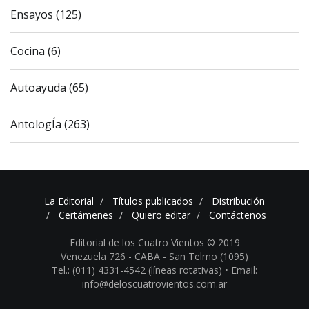
Ensayos (125)
Cocina (6)
Autoayuda (65)
AntologÍa (263)
La Editorial
Títulos publicados
Distribución
Certámenes
Quiero editar
Contáctenos
Editorial de los Cuatro Vientos © 2019
Venezuela 726 - CABA - San Telmo (1095)
Tel.: (011) 4331-4542 (líneas rotativas) •
Email:
info@deloscuatrovientos.com.ar