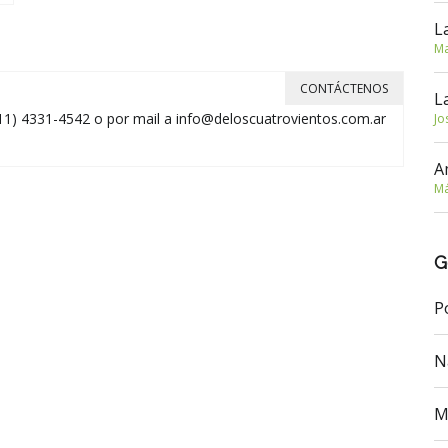
L
Ma
CONTÁCTENOS
L
11) 4331-4542 o por mail a
info@deloscuatrovientos.com.ar
Jo
A
Má
G
P
N
M