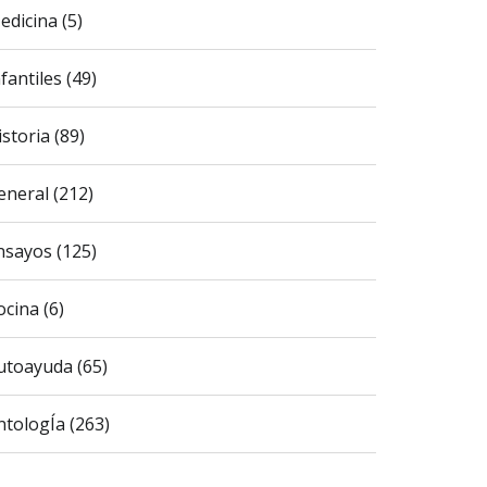
edicina (5)
fantiles (49)
istoria (89)
eneral (212)
nsayos (125)
ocina (6)
utoayuda (65)
ntologÍa (263)