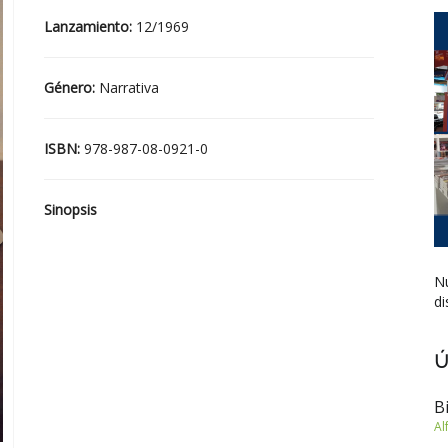
Lanzamiento:
12/1969
Género:
Narrativa
ISBN:
978-987-08-0921-0
Sinopsis
Nu
di
Ú
B
Al