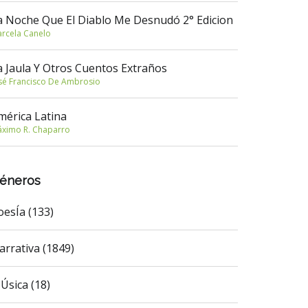
a Noche Que El Diablo Me Desnudó 2° Edicion
rcela Canelo
a Jaula Y Otros Cuentos Extraños
sé Francisco De Ambrosio
mérica Latina
ximo R. Chaparro
éneros
oesÍa (133)
arrativa (1849)
Úsica (18)