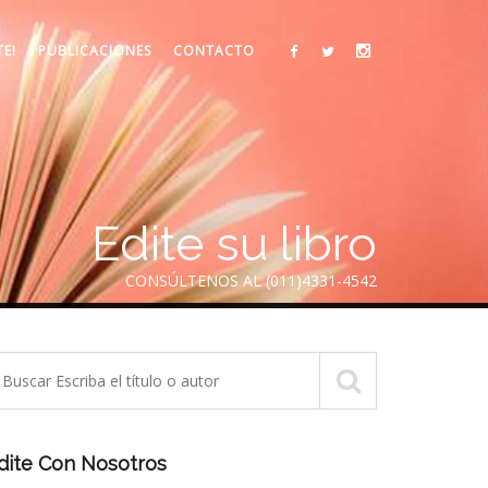
TE!
PUBLICACIONES
CONTACTO
Edite su libro
CONSÚLTENOS AL (011)4331-4542
dite Con Nosotros