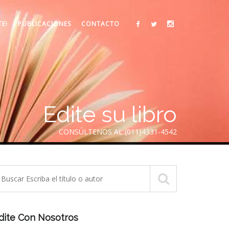
TE!
PUBLICACIONES
CONTACTO
Edite su libro
CONSÚLTENOS AL (011)4331-4542
dite Con Nosotros