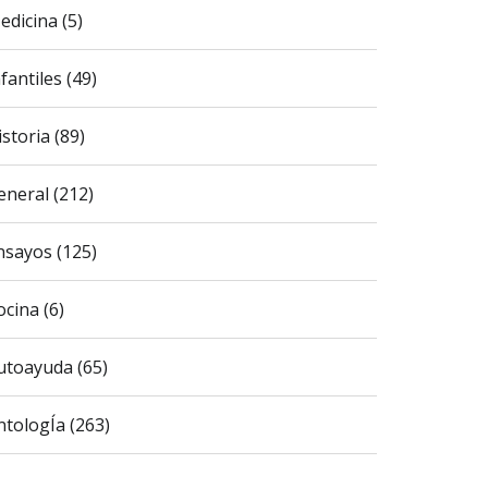
edicina (5)
fantiles (49)
istoria (89)
eneral (212)
nsayos (125)
ocina (6)
utoayuda (65)
ntologÍa (263)