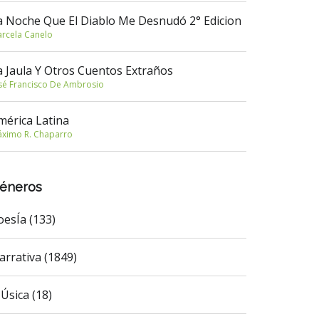
a Noche Que El Diablo Me Desnudó 2° Edicion
rcela Canelo
a Jaula Y Otros Cuentos Extraños
sé Francisco De Ambrosio
mérica Latina
ximo R. Chaparro
éneros
oesÍa (133)
arrativa (1849)
Úsica (18)