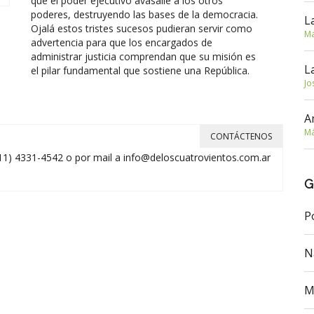
que el poder ejecutivo avasalle a los otros
poderes, destruyendo las bases de la democracia.
L
Ojalá estos tristes sucesos pudieran servir como
Ma
advertencia para que los encargados de
administrar justicia comprendan que su misión es
L
el pilar fundamental que sostiene una República.
Jo
A
Má
CONTÁCTENOS
11) 4331-4542 o por mail a
info@deloscuatrovientos.com.ar
G
P
N
M