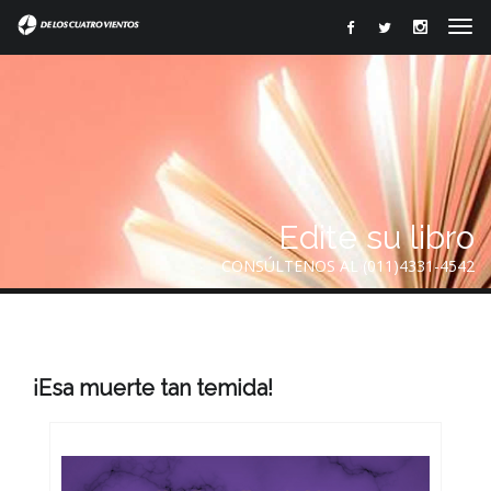
Edite su libro
CONSÚLTENOS AL (011)4331-4542
¡Esa muerte tan temida!