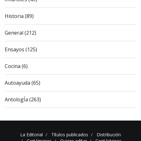
Historia (89)
General (212)
Ensayos (125)
Cocina (6)
Autoayuda (65)
AntologÍa (263)
La Editorial
Títulos publicados
Distribución
Certámenes
Quiero editar
Contáctenos