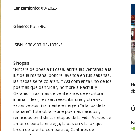
Lanzamiento:
09/2025
Género:
Poes�a
ISBN:
978-987-08-1879-3
Sinopsis
“Pintaré de poesía tu casa, abriré las ventanas a la
luz de la mañana, pondré lavanda en tus sábanas,
las hadas se te colarán…” Así comienza uno de los
Nu
poemas que dan vida y nombre a Pachulí y
di
Geranio. Tras más de veinte años de escritura
íntima —leer, revisar, reescribir una y otra vez—
estos versos finalmente emergen “a la luz de la
Ú
mañana”. Esta obra reúne poemas nacidos y
renacidos en distintas etapas de la vida: Versos de
B
amor celebra la entrega, la pasión y la luz que
Al
brota del afecto compartido; Cantares de