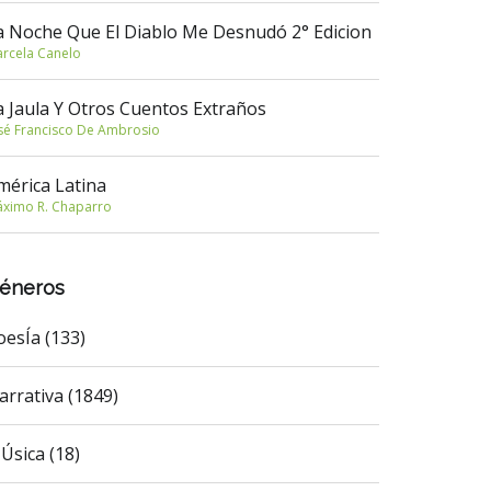
a Noche Que El Diablo Me Desnudó 2° Edicion
rcela Canelo
a Jaula Y Otros Cuentos Extraños
sé Francisco De Ambrosio
mérica Latina
ximo R. Chaparro
éneros
oesÍa (133)
arrativa (1849)
Úsica (18)