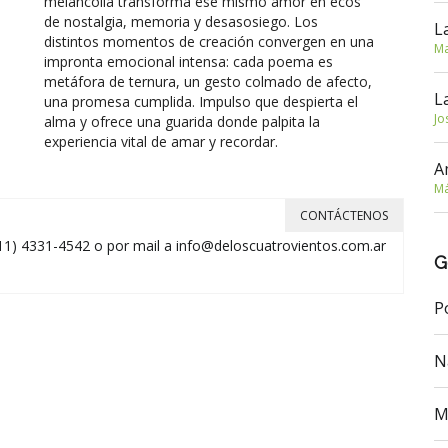
melancolía transforma ese mismo amor en ecos
de nostalgia, memoria y desasosiego. Los
L
distintos momentos de creación convergen en una
Ma
impronta emocional intensa: cada poema es
metáfora de ternura, un gesto colmado de afecto,
L
una promesa cumplida. Impulso que despierta el
Jo
alma y ofrece una guarida donde palpita la
experiencia vital de amar y recordar.
A
Má
CONTÁCTENOS
11) 4331-4542 o por mail a
info@deloscuatrovientos.com.ar
G
P
N
M