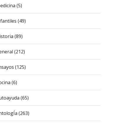
edicina (5)
fantiles (49)
istoria (89)
eneral (212)
nsayos (125)
ocina (6)
utoayuda (65)
ntologÍa (263)