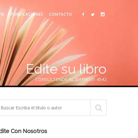
TE!
PUBLICACIONES
CONTACTO
Edite su libro
CONSÚLTENOS AL (011)4331-4542
dite Con Nosotros