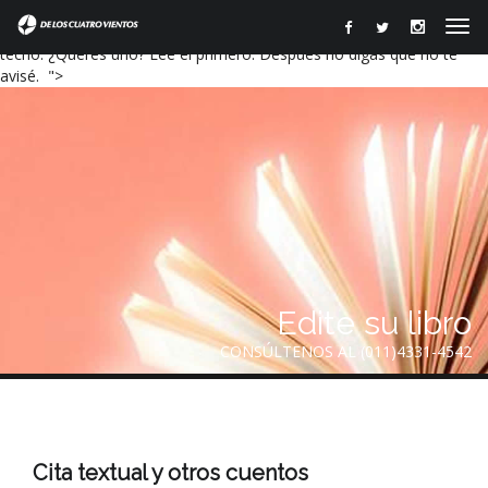
y lo que duele.
Algunos relatos tienen trampa. Y un remate que te deja mirando el
techo. ¿Querés uno? Leé el primero. Después no digas que no te
avisé. ">
Edite su libro
CONSÚLTENOS AL (011)4331-4542
Cita textual y otros cuentos