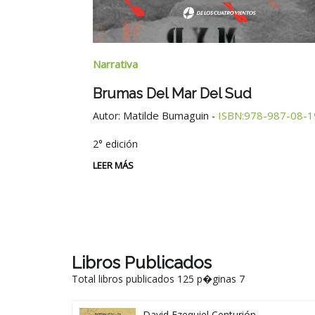
Narrativa
Brumas Del Mar Del Sud
edados En
Matilde Bumaguin
ISBN:978-987-08-1
Autor:
-
2° edición
istina Rosales
LEER MÁS
Libros Publicados
Total libros publicados 125 p�ginas 7
David Ezequiel Centurión