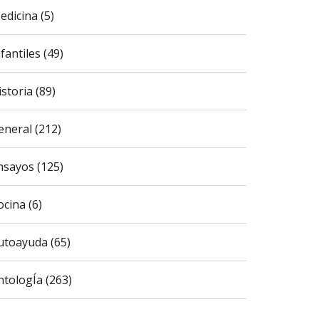
edicina (5)
fantiles (49)
istoria (89)
eneral (212)
nsayos (125)
ocina (6)
utoayuda (65)
ntologÍa (263)