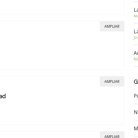
L
Ma
AMPLIAR
L
Jo
A
Má
G
AMPLIAR
P
ad
N
M
AMPLIAR