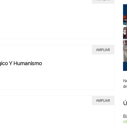
AMPLIAR
gico Y Humanismo
Nu
di
AMPLIAR
Ú
B
Al