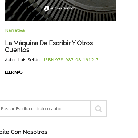
Narra
Narrativa
Un D
La Máquina De Escribir Y Otros
Cuentos
Autor
Luis Sellán
ISBN:978-987-08-1912-7
Autor:
-
ISBN:
LEER MÁS
LEER 
dite Con Nosotros