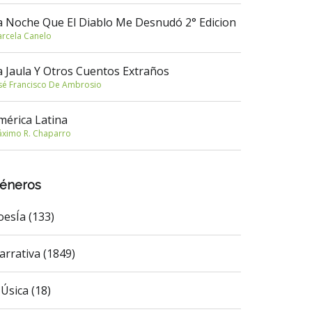
a Noche Que El Diablo Me Desnudó 2° Edicion
rcela Canelo
a Jaula Y Otros Cuentos Extraños
sé Francisco De Ambrosio
mérica Latina
ximo R. Chaparro
éneros
oesÍa (133)
arrativa (1849)
Úsica (18)