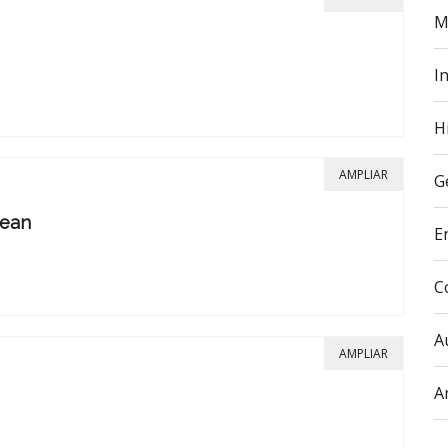
M
In
H
AMPLIAR
G
lean
E
C
A
AMPLIAR
A