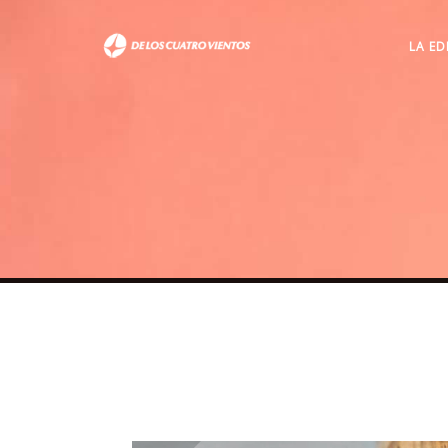
LA ED