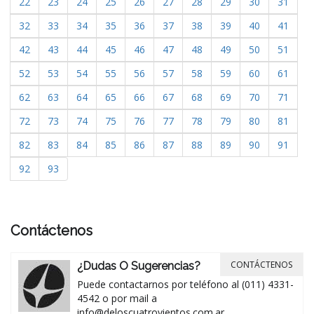
22
23
24
25
26
27
28
29
30
31
32
33
34
35
36
37
38
39
40
41
42
43
44
45
46
47
48
49
50
51
52
53
54
55
56
57
58
59
60
61
62
63
64
65
66
67
68
69
70
71
72
73
74
75
76
77
78
79
80
81
82
83
84
85
86
87
88
89
90
91
92
93
Contáctenos
CONTÁCTENOS
¿Dudas O Sugerencias?
Puede contactarnos por teléfono al (011) 4331-
4542 o por mail a
info@deloscuatrovientos.com.ar