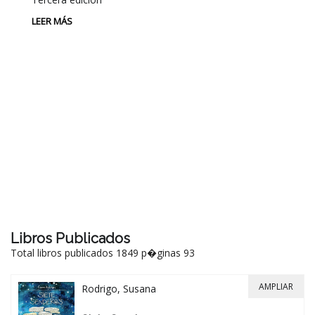
LEER MÁS
P
L
Au
P
LE
Libros Publicados
Total libros publicados 1849 p�ginas 93
AMPLIAR
Rodrigo, Susana