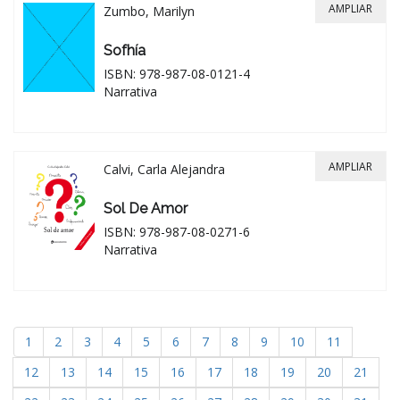
AMPLIAR
Zumbo, Marilyn
Sofhía
ISBN: 978-987-08-0121-4
Narrativa
AMPLIAR
Calvi, Carla Alejandra
Sol De Amor
ISBN: 978-987-08-0271-6
Narrativa
1
2
3
4
5
6
7
8
9
10
11
12
13
14
15
16
17
18
19
20
21