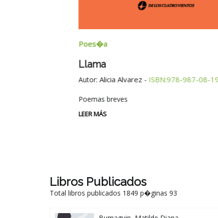
Poes�a
Llama
Alicia Alvarez
ISBN:978-987-08-1937-
Autor:
-
Poemas breves
LEER MÁS
Libros Publicados
Total libros publicados 1849 p�ginas 93
Bumaguin, Matilde Diana