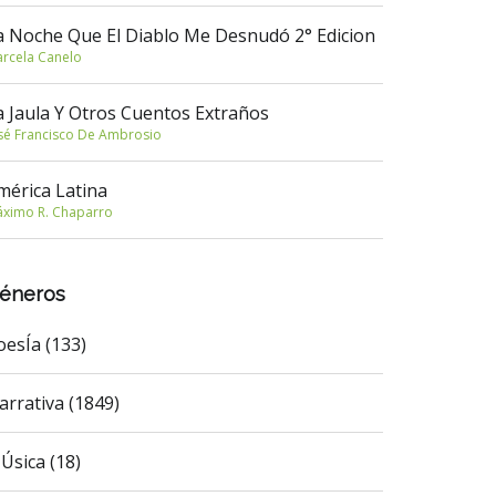
a Noche Que El Diablo Me Desnudó 2° Edicion
rcela Canelo
a Jaula Y Otros Cuentos Extraños
sé Francisco De Ambrosio
mérica Latina
ximo R. Chaparro
éneros
oesÍa (133)
arrativa (1849)
Úsica (18)