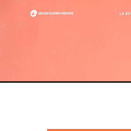
LA ED