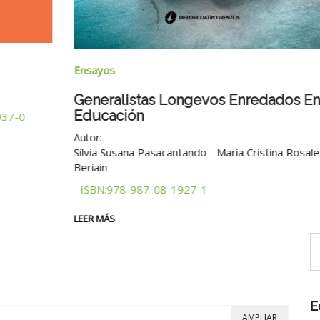
Ensayos
Generalistas Longevos Enredados En
Educación
0
Autor:
Silvia Susana Pasacantando - María Cristina Rosales
Beriain
ISBN:978-987-08-1927-1
-
LEER MÁS
E
AMPLIAR