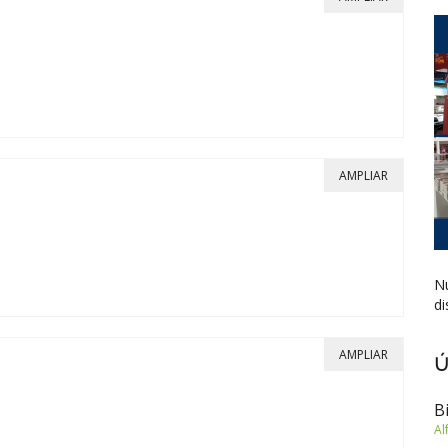
AMPLIAR
Nu
di
AMPLIAR
Ú
B
Al