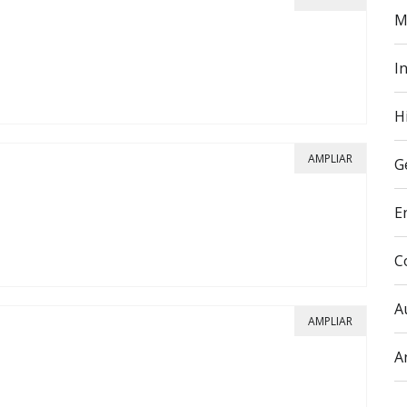
M
In
H
AMPLIAR
G
E
C
A
AMPLIAR
A