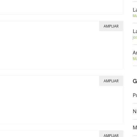
L
Ma
AMPLIAR
L
Jo
A
Má
G
AMPLIAR
P
N
M
AMPLIAR