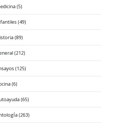
edicina (5)
fantiles (49)
istoria (89)
eneral (212)
nsayos (125)
ocina (6)
utoayuda (65)
ntologÍa (263)