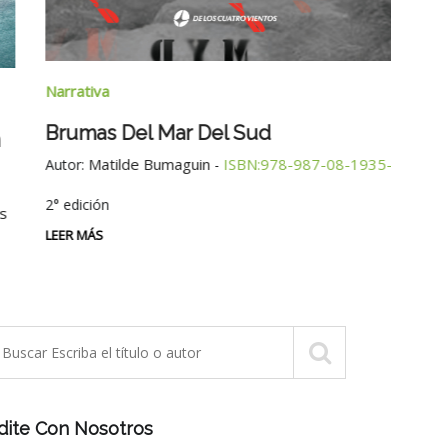
Narra
Narrativa
Tres
Brumas Del Mar Del Sud
Autor
Matilde Bumaguin
ISBN:978-987-08-1935-6
Autor:
-
LEER 
2° edición
LEER MÁS
dite Con Nosotros