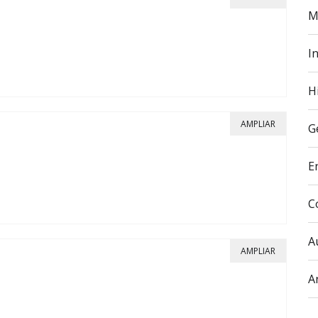
M
In
H
AMPLIAR
G
E
C
A
AMPLIAR
A