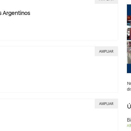
s Argentinos
AMPLIAR
Nu
di
AMPLIAR
Ú
B
Al