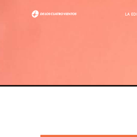
LA ED