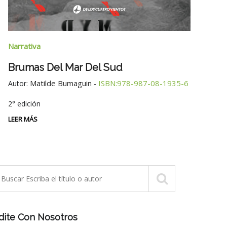
Narra
Narrativa
Tres
Brumas Del Mar Del Sud
Autor
Matilde Bumaguin
ISBN:978-987-08-1935-6
Autor:
-
LEER 
2° edición
LEER MÁS
dite Con Nosotros