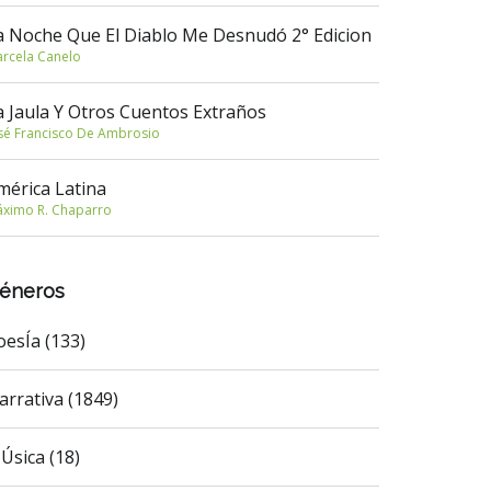
a Noche Que El Diablo Me Desnudó 2° Edicion
rcela Canelo
a Jaula Y Otros Cuentos Extraños
sé Francisco De Ambrosio
mérica Latina
ximo R. Chaparro
éneros
oesÍa (133)
arrativa (1849)
Úsica (18)