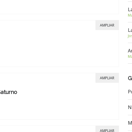
L
Ma
AMPLIAR
L
Jo
A
Má
G
AMPLIAR
P
Saturno
N
M
AMPLIAR