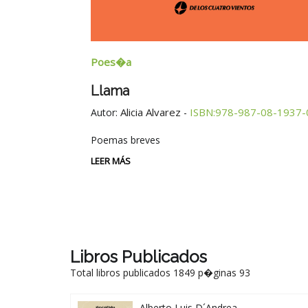
Poes�a
Llama
Alicia Alvarez
ISBN:978-987-08-1937-
Autor:
-
Poemas breves
LEER MÁS
Libros Publicados
Total libros publicados 1849 p�ginas 93
Alberto Luis D´Andrea