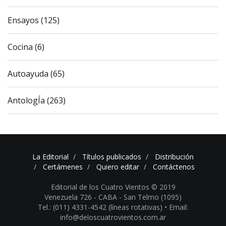
Ensayos (125)
Cocina (6)
Autoayuda (65)
AntologÍa (263)
La Editorial
Títulos publicados
Distribución
Certámenes
Quiero editar
Contáctenos
Editorial de los Cuatro Vientos © 2019
Venezuela 726 - CABA - San Telmo (1095)
Tel.: (011) 4331-4542 (líneas rotativas) •
Email:
info@deloscuatrovientos.com.ar