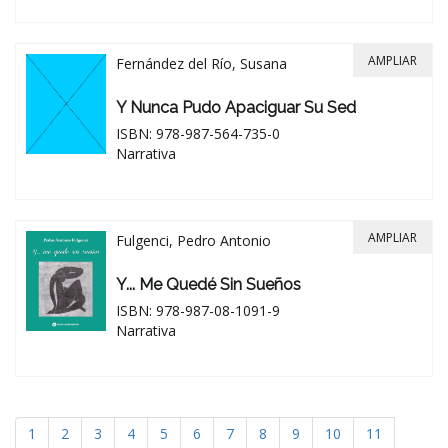
AMPLIAR
Fernández del Río, Susana
Y Nunca Pudo Apaciguar Su Sed
ISBN: 978-987-564-735-0
Narrativa
AMPLIAR
Fulgenci, Pedro Antonio
Y... Me Quedé Sin Sueños
ISBN: 978-987-08-1091-9
Narrativa
1
2
3
4
5
6
7
8
9
10
11