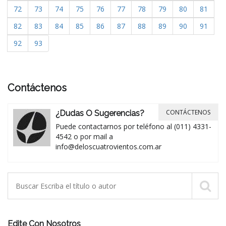
72
73
74
75
76
77
78
79
80
81
82
83
84
85
86
87
88
89
90
91
92
93
Contáctenos
CONTÁCTENOS
¿Dudas O Sugerencias?
Puede contactarnos por teléfono al (011) 4331-
4542 o por mail a
info@deloscuatrovientos.com.ar
Edite Con Nosotros