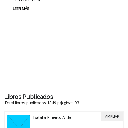
LEER MÁS
P
L
Au
P
LE
Libros Publicados
Total libros publicados 1849 p�ginas 93
AMPLIAR
Batalla Piñeiro, Alida