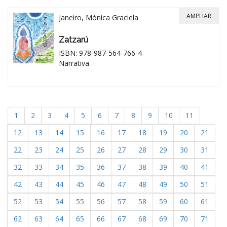
AMPLIAR
Janeiro, Mónica Graciela
Zatzarú
ISBN: 978-987-564-766-4
Narrativa
1
2
3
4
5
6
7
8
9
10
11
12
13
14
15
16
17
18
19
20
21
22
23
24
25
26
27
28
29
30
31
32
33
34
35
36
37
38
39
40
41
42
43
44
45
46
47
48
49
50
51
52
53
54
55
56
57
58
59
60
61
62
63
64
65
66
67
68
69
70
71