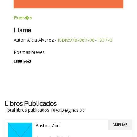
Poes�a
E
Llama
G
E
Alicia Alvarez
ISBN:978-987-08-1937-0
Autor:
-
Au
Poemas breves
Si
Be
LEER MÁS
-
LE
Libros Publicados
Total libros publicados 1849 p�ginas 93
AMPLIAR
Bustos, Abel