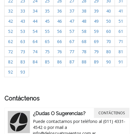
22
23
24
25
26
27
28
29
30
31
32
33
34
35
36
37
38
39
40
41
42
43
44
45
46
47
48
49
50
51
52
53
54
55
56
57
58
59
60
61
62
63
64
65
66
67
68
69
70
71
72
73
74
75
76
77
78
79
80
81
82
83
84
85
86
87
88
89
90
91
92
93
Contáctenos
CONTÁCTENOS
¿Dudas O Sugerencias?
Puede contactarnos por teléfono al (011) 4331-
4542 o por mail a
info@deloscuatrovientos.com.ar