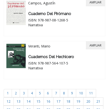
AMPLIAR
Campos, AgustÍn
Cuaderno Del Pirómano
ISBN: 978-987-08-1268-5
Narrativa
AMPLIAR
Veranti, Mario
Cuadernos Del Hechicero
ISBN: 978-987-564-107-5
Narrativa
1
2
3
4
5
6
7
8
9
10
11
12
13
14
15
16
17
18
19
20
21