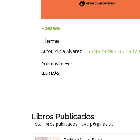
Ensayos
Generalistas Longevos Enredados
Educación
8-1937-0
Autor:
Silvia Susana Pasacantando - María Cristina R
Beriain
ISBN:978-987-08-1927-1
-
LEER MÁS
Libros Publicados
Total libros publicados 1849 p�ginas 93
Faride Matar, Ester