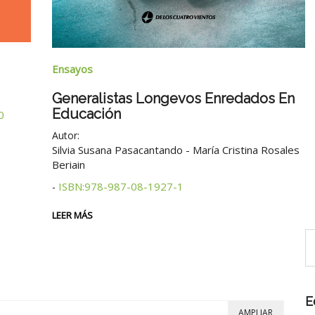
Narrativa
Brumas Del Mar Del Sud
 En
Matilde Bumaguin
ISBN:978-987-08-1935-6
Autor:
-
2° edición
osales
LEER MÁS
E
AMPLIAR