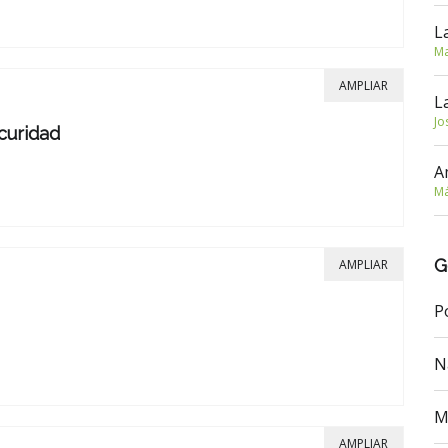
L
Ma
AMPLIAR
L
Jo
curidad
A
Má
G
AMPLIAR
P
N
M
AMPLIAR