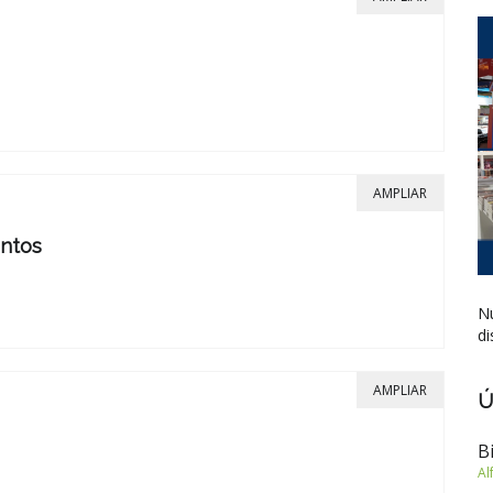
AMPLIAR
entos
Nu
di
AMPLIAR
Ú
B
Al