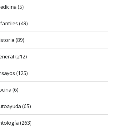
edicina (5)
fantiles (49)
istoria (89)
eneral (212)
nsayos (125)
ocina (6)
utoayuda (65)
ntologÍa (263)