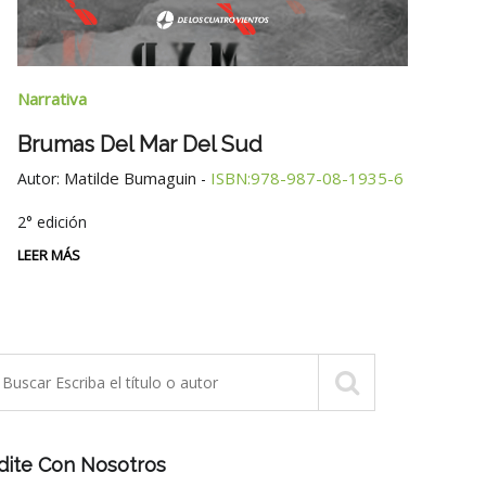
Narrativa
Narra
Tres Generaciones
La M
Fabiana Skocaj
ISBN:978-987-08-1934-9
Autor:
-
Cue
Autor
LEER MÁS
LEER 
dite Con Nosotros