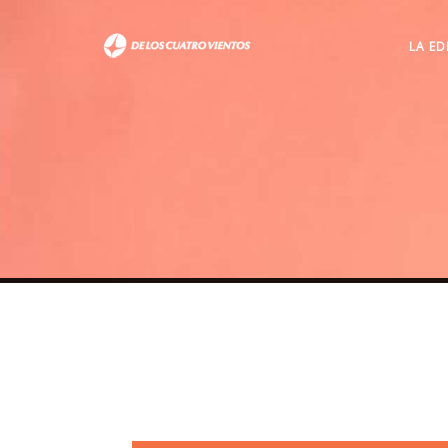
LA ED