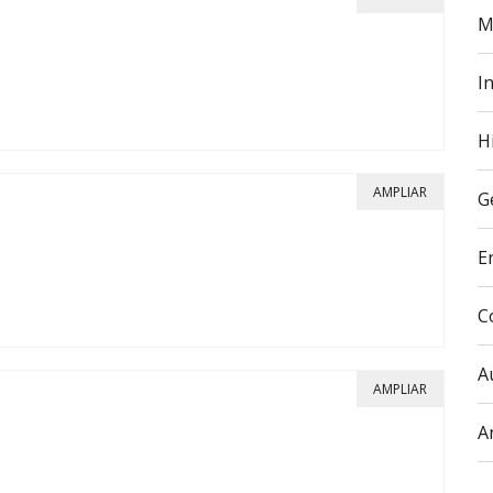
M
In
H
AMPLIAR
G
E
C
A
AMPLIAR
A