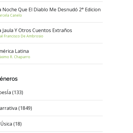
a Noche Que El Diablo Me Desnudó 2° Edicion
rcela Canelo
a Jaula Y Otros Cuentos Extraños
sé Francisco De Ambrosio
mérica Latina
ximo R. Chaparro
éneros
oesÍa (133)
arrativa (1849)
Úsica (18)