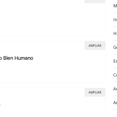
M
In
H
AMPLIAR
G
no Bien Humano
E
C
A
AMPLIAR
A
o