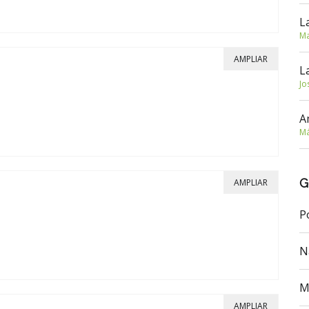
L
Ma
AMPLIAR
L
Jo
A
Má
G
AMPLIAR
P
N
M
AMPLIAR