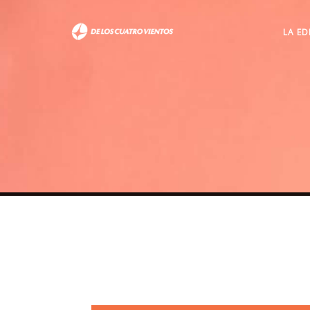
LA ED