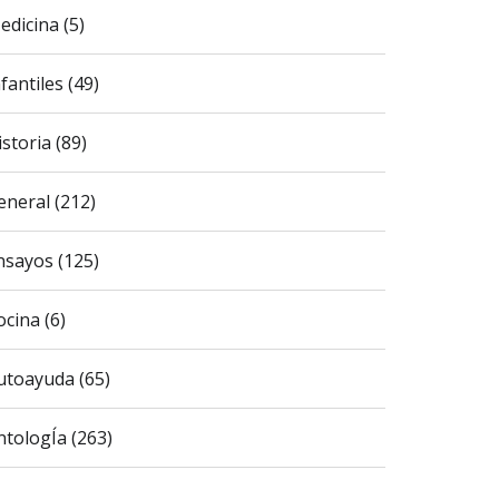
edicina (5)
fantiles (49)
istoria (89)
eneral (212)
nsayos (125)
ocina (6)
utoayuda (65)
ntologÍa (263)