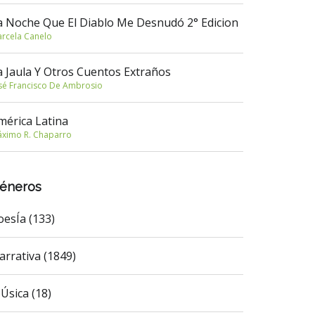
a Noche Que El Diablo Me Desnudó 2° Edicion
rcela Canelo
a Jaula Y Otros Cuentos Extraños
sé Francisco De Ambrosio
mérica Latina
ximo R. Chaparro
éneros
oesÍa (133)
arrativa (1849)
Úsica (18)