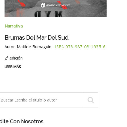
Narra
Narrativa
Tres
Brumas Del Mar Del Sud
Autor
Matilde Bumaguin
ISBN:978-987-08-1935-6
Autor:
-
LEER 
2° edición
LEER MÁS
dite Con Nosotros