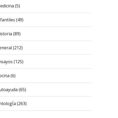
edicina (5)
fantiles (49)
istoria (89)
eneral (212)
nsayos (125)
ocina (6)
utoayuda (65)
ntologÍa (263)