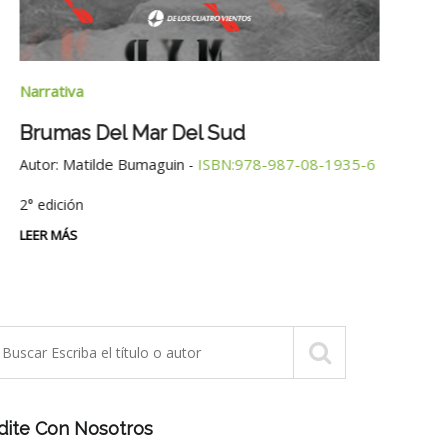
Narra
Narrativa
Tres
Brumas Del Mar Del Sud
Autor
Matilde Bumaguin
ISBN:978-987-08-1935-6
Autor:
-
LEER 
2° edición
LEER MÁS
dite Con Nosotros