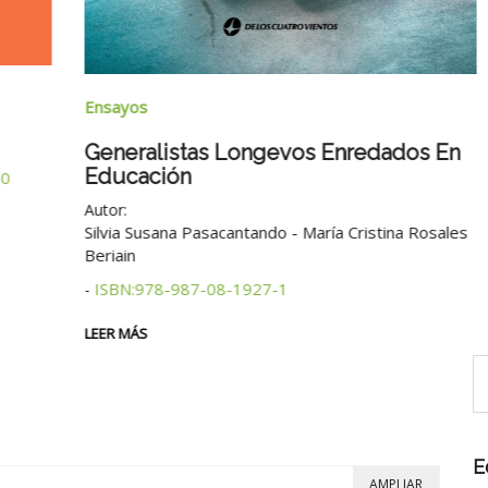
Ensayos
Generalistas Longevos Enredados En
Educación
0
Autor:
Silvia Susana Pasacantando - María Cristina Rosales
Beriain
ISBN:978-987-08-1927-1
-
LEER MÁS
E
AMPLIAR