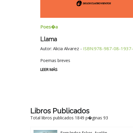
Poes�a
Llama
Alicia Alvarez
ISBN:978-987-08-1937-
Autor:
-
Poemas breves
LEER MÁS
Libros Publicados
Total libros publicados 1849 p�ginas 93
Fernández Esker, Ayelén