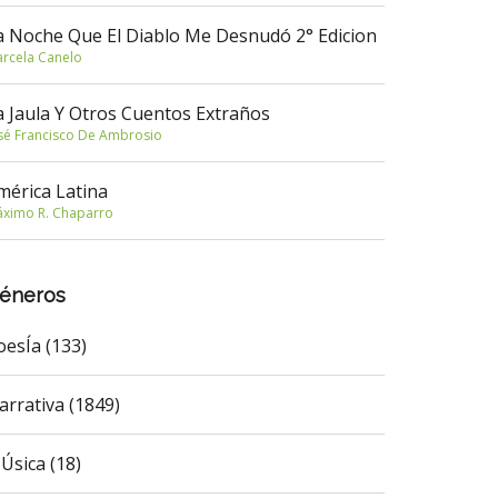
a Noche Que El Diablo Me Desnudó 2° Edicion
rcela Canelo
a Jaula Y Otros Cuentos Extraños
sé Francisco De Ambrosio
mérica Latina
ximo R. Chaparro
éneros
oesÍa (133)
arrativa (1849)
Úsica (18)