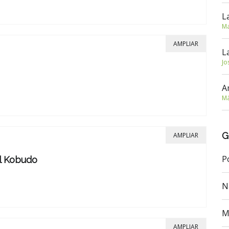
L
Ma
AMPLIAR
L
Jo
A
Má
G
AMPLIAR
P
Al Kobudo
N
M
AMPLIAR