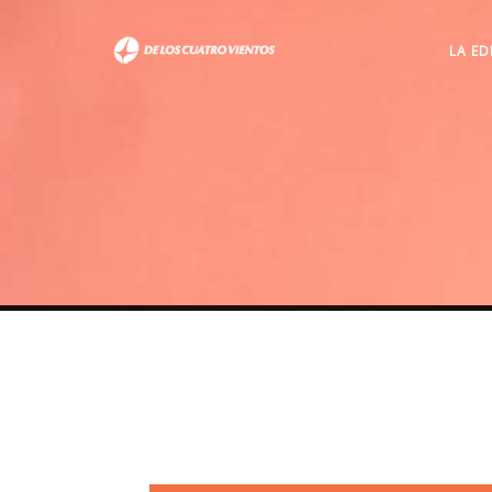
LA ED