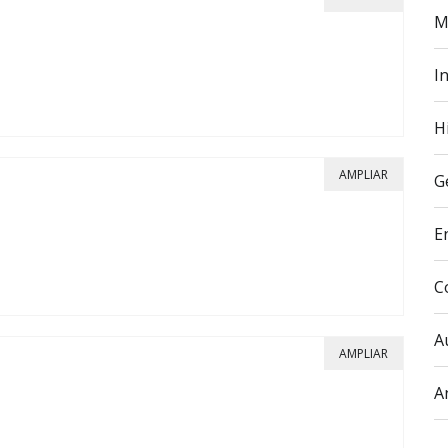
M
In
H
AMPLIAR
G
E
C
A
AMPLIAR
A