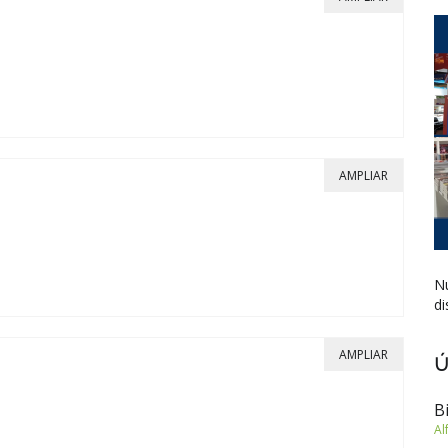
AMPLIAR
Nu
di
AMPLIAR
Ú
B
Al