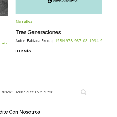
Narrativa
Narra
Tres Generaciones
La M
Fabiana Skocaj
ISBN:978-987-08-1934-9
Autor:
-
Cue
Autor
LEER MÁS
LEER 
dite Con Nosotros