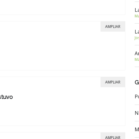
L
Ma
AMPLIAR
L
Jo
A
Má
G
AMPLIAR
P
stuvo
N
M
AMPLIAR