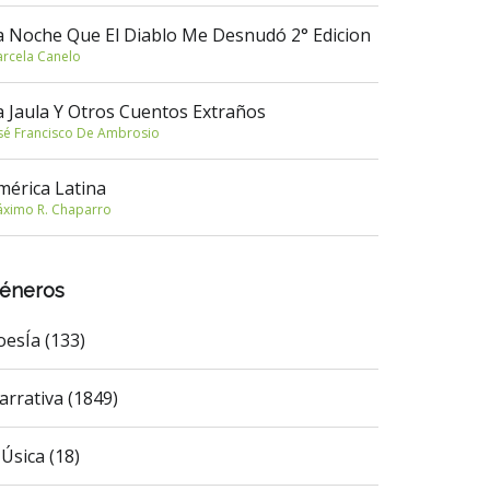
a Noche Que El Diablo Me Desnudó 2° Edicion
rcela Canelo
a Jaula Y Otros Cuentos Extraños
sé Francisco De Ambrosio
mérica Latina
ximo R. Chaparro
éneros
oesÍa (133)
arrativa (1849)
Úsica (18)