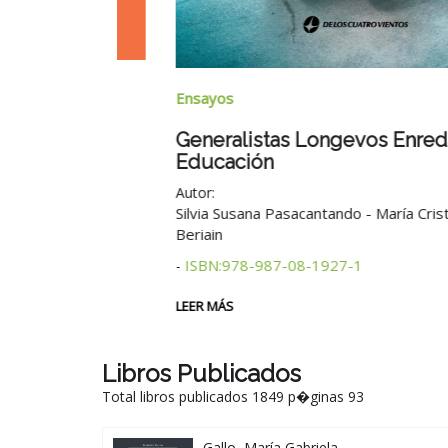
Ensayos
Generalistas Longevos Enredados
Educación
8-1937-0
Autor:
Silvia Susana Pasacantando - María Cristina R
Beriain
ISBN:978-987-08-1927-1
-
LEER MÁS
Libros Publicados
Total libros publicados 1849 p�ginas 93
Gallo, María Gabriela