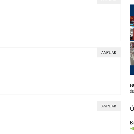
AMPLIAR
Nu
di
AMPLIAR
Ú
B
Al