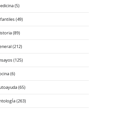
edicina (5)
fantiles (49)
istoria (89)
eneral (212)
nsayos (125)
ocina (6)
utoayuda (65)
ntologÍa (263)