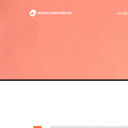
LA ED