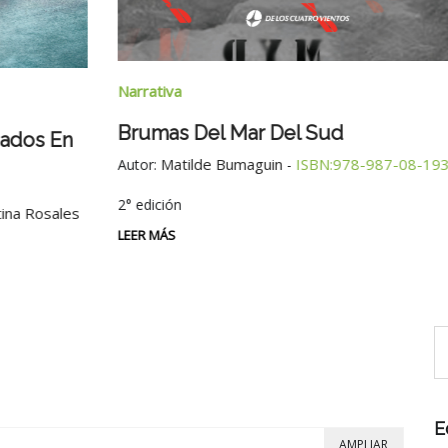
Narrativa
Brumas Del Mar Del Sud
 En
Matilde Bumaguin
ISBN:978-987-08-1935-6
Autor:
-
2° edición
osales
LEER MÁS
E
AMPLIAR