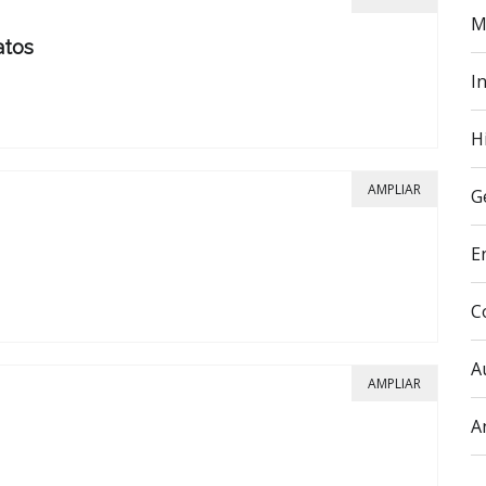
M
atos
In
H
AMPLIAR
G
E
C
A
AMPLIAR
A