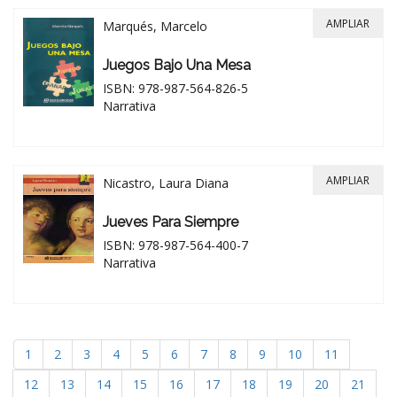
AMPLIAR
Marqués, Marcelo
Juegos Bajo Una Mesa
ISBN: 978-987-564-826-5
Narrativa
AMPLIAR
Nicastro, Laura Diana
Jueves Para Siempre
ISBN: 978-987-564-400-7
Narrativa
1
2
3
4
5
6
7
8
9
10
11
12
13
14
15
16
17
18
19
20
21