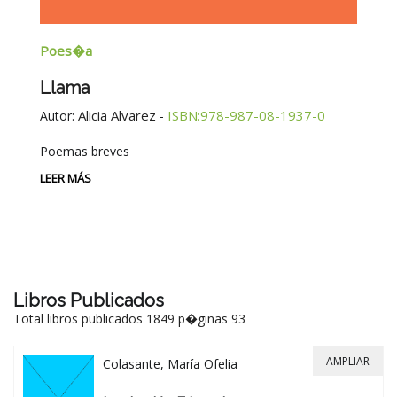
Poes�a
E
Llama
G
E
Alicia Alvarez
ISBN:978-987-08-1937-0
Autor:
-
Au
Poemas breves
Si
Be
LEER MÁS
-
LE
Libros Publicados
Total libros publicados 1849 p�ginas 93
AMPLIAR
Colasante, María Ofelia