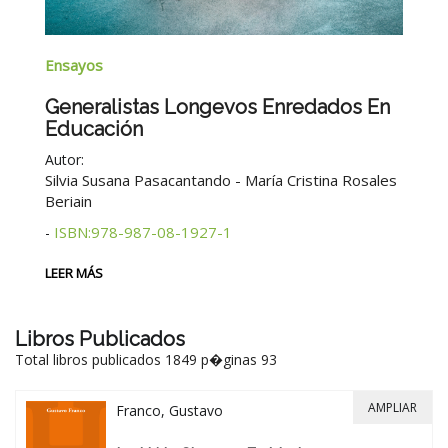
Na
Ensayos
B
Generalistas Longevos Enredados En
Educación
Au
Autor:
2°
Silvia Susana Pasacantando - María Cristina Rosales
Beriain
LE
ISBN:978-987-08-1927-1
-
LEER MÁS
Libros Publicados
Total libros publicados 1849 p�ginas 93
AMPLIAR
Franco, Gustavo