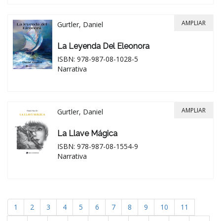
AMPLIAR
Gurtler, Daniel
La Leyenda Del Eleonora
ISBN: 978-987-08-1028-5
Narrativa
AMPLIAR
Gurtler, Daniel
La Llave Mágica
ISBN: 978-987-08-1554-9
Narrativa
1
2
3
4
5
6
7
8
9
10
11