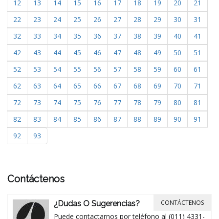
12
13
14
15
16
17
18
19
20
21
22
23
24
25
26
27
28
29
30
31
32
33
34
35
36
37
38
39
40
41
42
43
44
45
46
47
48
49
50
51
52
53
54
55
56
57
58
59
60
61
62
63
64
65
66
67
68
69
70
71
72
73
74
75
76
77
78
79
80
81
82
83
84
85
86
87
88
89
90
91
92
93
Contáctenos
CONTÁCTENOS
¿Dudas O Sugerencias?
Puede contactarnos por teléfono al (011) 4331-