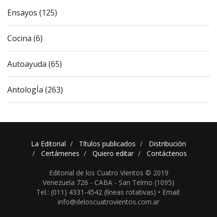
Ensayos (125)
Cocina (6)
Autoayuda (65)
AntologÍa (263)
La Editorial
Títulos publicados
Distribución
Certámenes
Quiero editar
Contáctenos
Editorial de los Cuatro Vientos © 2019
Venezuela 726 - CABA - San Telmo (1095)
Tel.: (011) 4331-4542 (líneas rotativas) •
Email:
info@deloscuatrovientos.com.ar