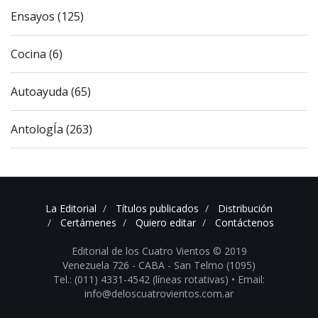
Ensayos (125)
Cocina (6)
Autoayuda (65)
AntologÍa (263)
La Editorial
Títulos publicados
Distribución
Certámenes
Quiero editar
Contáctenos
Editorial de los Cuatro Vientos © 2019
Venezuela 726 - CABA - San Telmo (1095)
Tel.: (011) 4331-4542 (líneas rotativas) •
Email:
info@deloscuatrovientos.com.ar