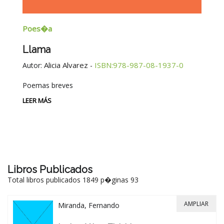
Poes�a
E
Llama
G
E
Alicia Alvarez
ISBN:978-987-08-1937-0
Autor:
-
Au
Poemas breves
Si
Be
LEER MÁS
-
LE
Libros Publicados
Total libros publicados 1849 p�ginas 93
AMPLIAR
Miranda, Fernando