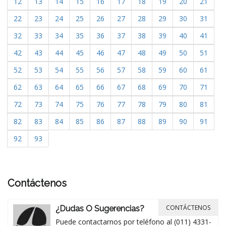
12
13
14
15
16
17
18
19
20
21
22
23
24
25
26
27
28
29
30
31
32
33
34
35
36
37
38
39
40
41
42
43
44
45
46
47
48
49
50
51
52
53
54
55
56
57
58
59
60
61
62
63
64
65
66
67
68
69
70
71
72
73
74
75
76
77
78
79
80
81
82
83
84
85
86
87
88
89
90
91
92
93
Contáctenos
CONTÁCTENOS
¿Dudas O Sugerencias?
Puede contactarnos por teléfono al (011) 4331-