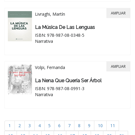
AMPLIAR
Livraghi, Martín
La Música De Las Lenguas
ISBN: 978-987-08-0348-5
Narrativa
AMPLIAR
Volpi, Fernanda
La Nena Que Quería Ser Árbol
ISBN: 978-987-08-0991-3
Narrativa
1
2
3
4
5
6
7
8
9
10
11