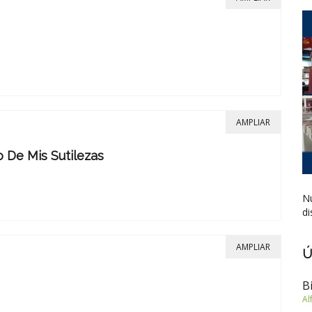
AMPLIAR
 De Mis Sutilezas
Nu
di
AMPLIAR
Ú
B
Al