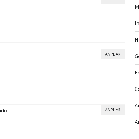
M
In
H
AMPLIAR
G
E
C
A
AMPLIAR
acio
A