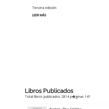
Tercera edición
LEER MÁS
-08-1936-3
Libros Publicados
Total libros publicados 2814 p�ginas 141
Bustos, Elsa Cristina