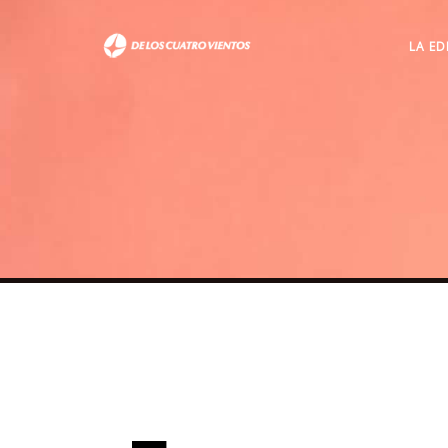
LA ED