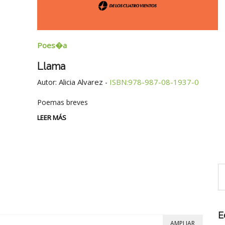
Poes�a
Llama
Alicia Alvarez
ISBN:978-987-08-1937-0
Autor:
-
Poemas breves
LEER MÁS
E
AMPLIAR