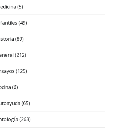
edicina (5)
fantiles (49)
istoria (89)
eneral (212)
nsayos (125)
ocina (6)
utoayuda (65)
ntologÍa (263)