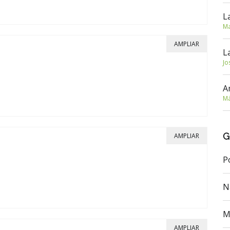
L
Ma
AMPLIAR
L
Jo
A
Má
G
AMPLIAR
P
N
M
AMPLIAR