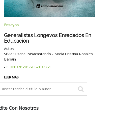
Narra
Ensayos
Brum
Generalistas Longevos Enredados En
Educación
Autor
Autor:
2° edi
Silvia Susana Pasacantando - María Cristina Rosales
Beriain
LEER 
ISBN:978-987-08-1927-1
-
LEER MÁS
dite Con Nosotros