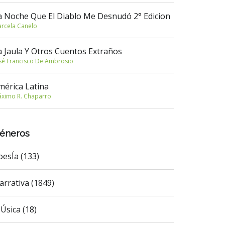
a Noche Que El Diablo Me Desnudó 2° Edicion
rcela Canelo
a Jaula Y Otros Cuentos Extraños
sé Francisco De Ambrosio
mérica Latina
ximo R. Chaparro
éneros
oesÍa (133)
arrativa (1849)
Úsica (18)