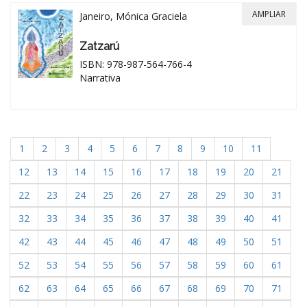
AMPLIAR
Janeiro, Mónica Graciela
Zatzarú
ISBN: 978-987-564-766-4
Narrativa
1
2
3
4
5
6
7
8
9
10
11
12
13
14
15
16
17
18
19
20
21
22
23
24
25
26
27
28
29
30
31
32
33
34
35
36
37
38
39
40
41
42
43
44
45
46
47
48
49
50
51
52
53
54
55
56
57
58
59
60
61
62
63
64
65
66
67
68
69
70
71