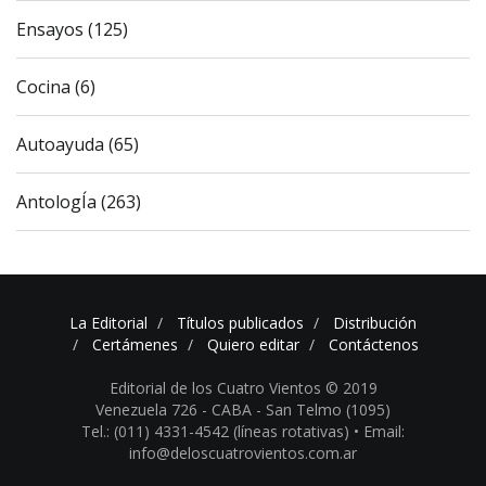
Ensayos (125)
Cocina (6)
Autoayuda (65)
AntologÍa (263)
La Editorial
Títulos publicados
Distribución
Certámenes
Quiero editar
Contáctenos
Editorial de los Cuatro Vientos © 2019
Venezuela 726 - CABA - San Telmo (1095)
Tel.: (011) 4331-4542 (líneas rotativas) •
Email:
info@deloscuatrovientos.com.ar