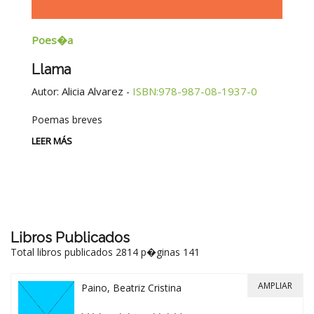
Poes�a
E
Llama
G
E
Alicia Alvarez
ISBN:978-987-08-1937-0
Autor:
-
Au
Poemas breves
Si
Be
LEER MÁS
-
LE
Libros Publicados
Total libros publicados 2814 p�ginas 141
AMPLIAR
Paino, Beatriz Cristina