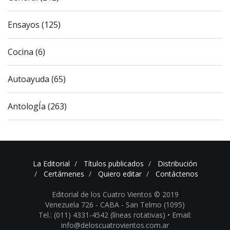
Ensayos (125)
Cocina (6)
Autoayuda (65)
AntologÍa (263)
La Editorial
Títulos publicados
Distribución
Certámenes
Quiero editar
Contáctenos
Editorial de los Cuatro Vientos © 2019
Venezuela 726 - CABA - San Telmo (1095)
Tel.: (011) 4331-4542 (líneas rotativas) •
Email:
info@deloscuatrovientos.com.ar