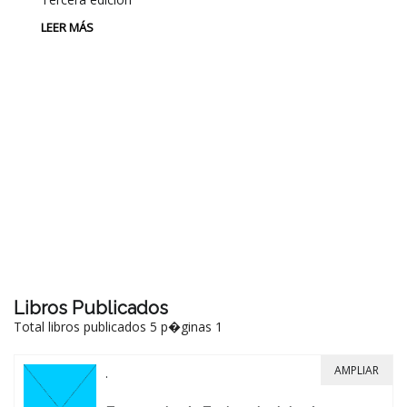
LEER MÁS
P
L
Au
P
LE
Libros Publicados
Total libros publicados 5 p�ginas 1
AMPLIAR
.