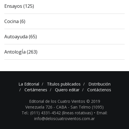
Ensayos (125)
Cocina (6)
Autoayuda (65)
AntologÍa (263)
La Editorial
Títulos publicados
Distribución
Certámenes
Quiero editar
Contáctenos
Editorial de los Cuatro Vientos © 2019
Venezuela 726 - CABA - San Telmo (1095)
Tel.: (011) 4331-4542 (líneas rotativas) •
Email:
info@deloscuatrovientos.com.ar