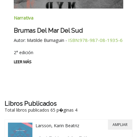
Na
Narrativa
T
Brumas Del Mar Del Sud
n
Au
Matilde Bumaguin
ISBN:978-987-08-1935-6
Autor:
-
LE
2° edición
es
LEER MÁS
Libros Publicados
Total libros publicados 65 p�ginas 4
AMPLIAR
Larsson, Karin Beatriz