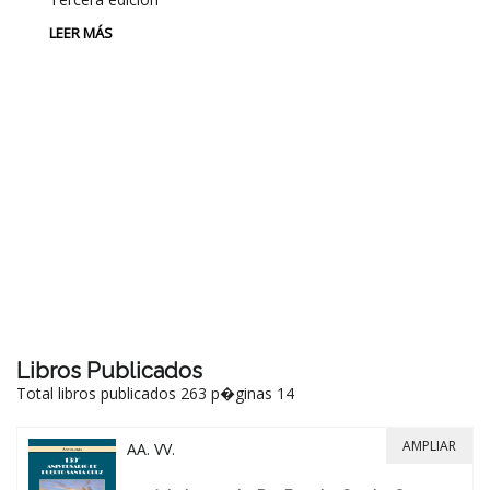
LEER MÁS
P
L
Au
P
LE
Libros Publicados
Total libros publicados 263 p�ginas 14
AMPLIAR
AA. VV.