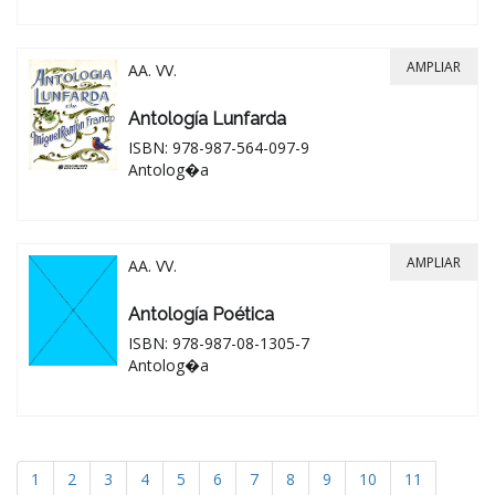
AMPLIAR
AA. VV.
Antología Lunfarda
ISBN: 978-987-564-097-9
Antolog�a
AMPLIAR
AA. VV.
Antología Poética
ISBN: 978-987-08-1305-7
Antolog�a
1
2
3
4
5
6
7
8
9
10
11