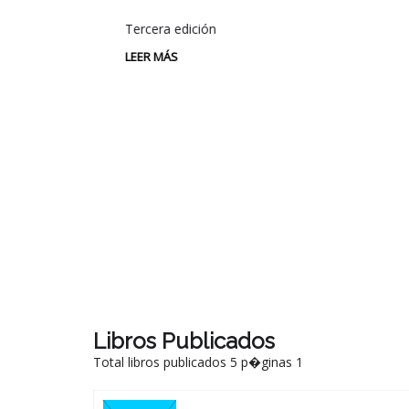
Tercera edición
LEER MÁS
-08-1936-3
Libros Publicados
Total libros publicados 5 p�ginas 1
.