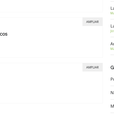
L
Ma
AMPLIAR
L
Jo
icos
A
Má
G
AMPLIAR
P
N
M