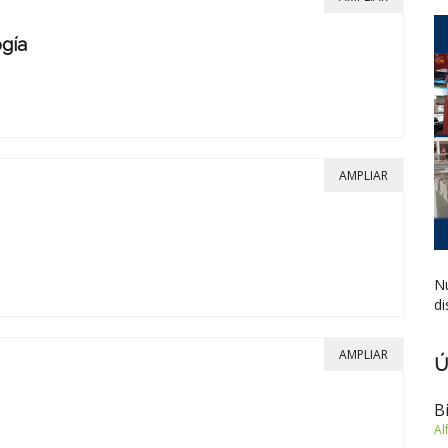
gía
AMPLIAR
Nu
di
AMPLIAR
Ú
B
Al