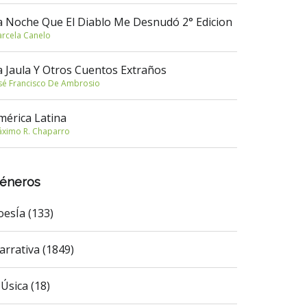
a Noche Que El Diablo Me Desnudó 2° Edicion
rcela Canelo
a Jaula Y Otros Cuentos Extraños
sé Francisco De Ambrosio
mérica Latina
ximo R. Chaparro
éneros
oesÍa (133)
arrativa (1849)
Úsica (18)