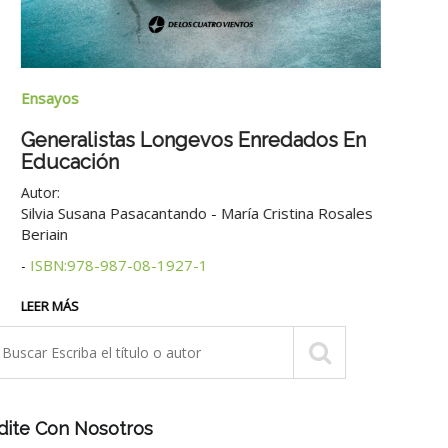
Narra
Ensayos
Brum
Generalistas Longevos Enredados En
Educación
Autor
Autor:
2° edi
Silvia Susana Pasacantando - María Cristina Rosales
Beriain
LEER 
ISBN:978-987-08-1927-1
-
LEER MÁS
dite Con Nosotros