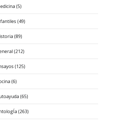
edicina (5)
fantiles (49)
istoria (89)
eneral (212)
nsayos (125)
ocina (6)
utoayuda (65)
ntologÍa (263)