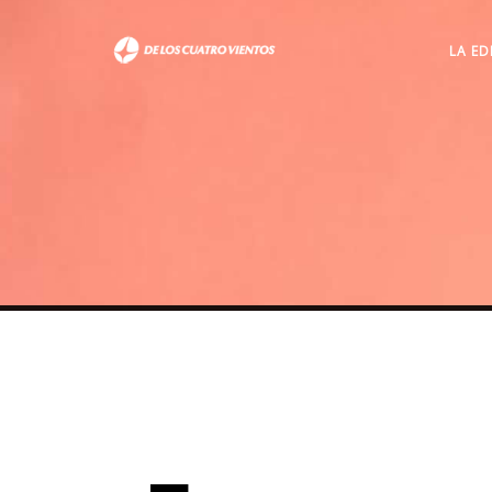
LA ED