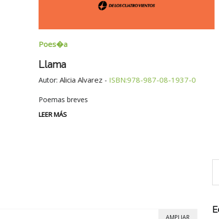
Poes�a
Llama
Alicia Alvarez
ISBN:978-987-08-1937-0
Autor:
-
Poemas breves
LEER MÁS
E
AMPLIAR