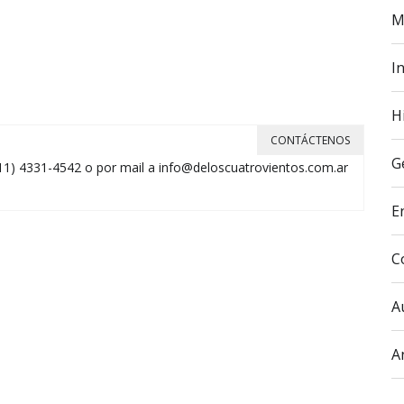
M
In
H
CONTÁCTENOS
G
11) 4331-4542 o por mail a
info@deloscuatrovientos.com.ar
E
C
A
A